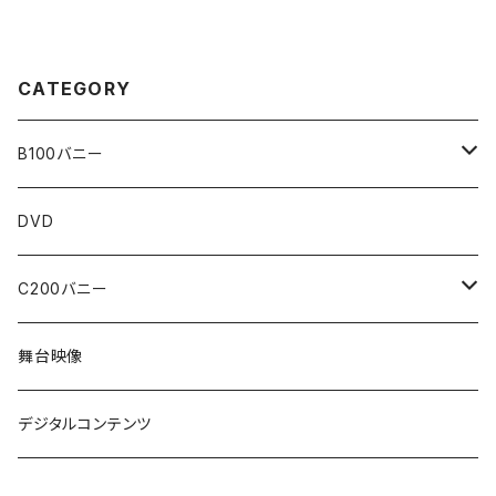
CATEGORY
B100バニー
WEBストア限定販売
DVD
神納花
C200バニー
森沢かな
香水じゅん
舞台映像
架乃ゆら
三宮つばき
デジタルコンテンツ
七瀬アリス