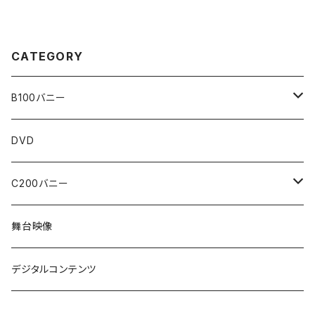
CATEGORY
B100バニー
WEBストア限定販売
DVD
神納花
C200バニー
森沢かな
香水じゅん
舞台映像
架乃ゆら
三宮つばき
デジタルコンテンツ
七瀬アリス