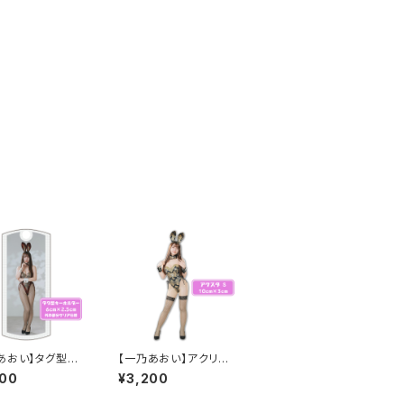
あおい】タグ型キ
【一乃あおい】アクリル
ダー1
スタンドS(黒)
000
¥3,200