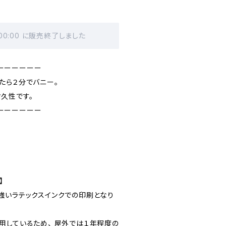
 00:00 に販売終了しました
ーーーーーー
たら２分でバニー。
久性です。
ーーーーーー
】
強いラテックスインクでの印刷となり
用しているため、 屋外では１年程度の