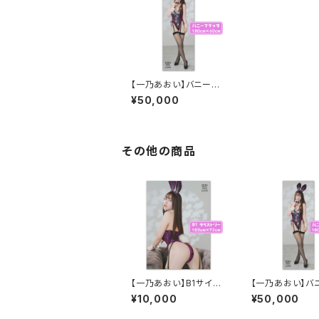
【一乃あおい】バニーフ
ラッグ
¥50,000
その他の商品
【一乃あおい】B1サイズ
【一乃あおい】バ
タペストリー1
ラッグ
¥10,000
¥50,000