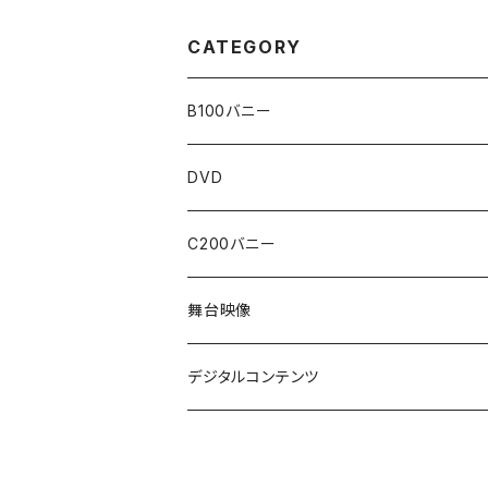
CATEGORY
B100バニー
WEBストア限定販売
DVD
神納花
C200バニー
森沢かな
香水じゅん
舞台映像
架乃ゆら
三宮つばき
デジタルコンテンツ
七瀬アリス