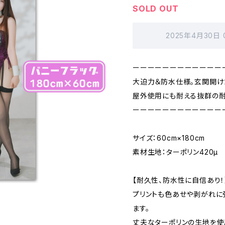
SOLD OUT
2025年4月30日
ーーーーーーーーーーーー
大迫力＆防水仕様。玄関開け
屋外使用にも耐える抜群の耐
ーーーーーーーーーーーー
サイズ：60cm×180cm
素材生地：ターポリン420μ
【耐久性、防水性に自信あり！
プリントも色あせや剥がれに
ます。
丈夫なターポリンの生地を使